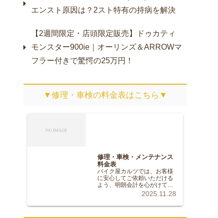
エンスト原因は？2スト特有の持病を解決
【2週間限定・店頭限定販売】ドゥカティ
モンスター900ie｜オーリンズ＆ARROWマ
フラー付きで驚愕の25万円！
▼修理・車検の料金表はこちら▼
修理・車検・メンテナンス
料金表
バイク屋カルツでは、お客様
に安心してご依頼いただける
よう、明朗会計を心がけてお
ります。記載のない修理やカ
2025.11.28
スタムについても、お気軽に
ご相談ください。※価格はす
べて税込（10%）の目安で