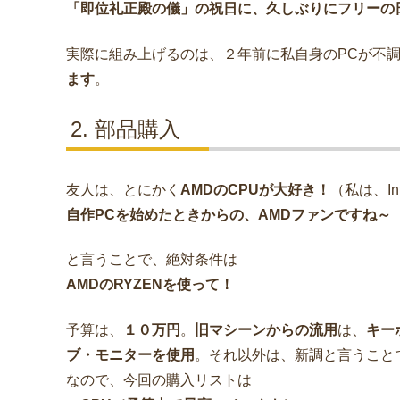
「即位礼正殿の儀」の祝日に、久しぶりにフリーの
実際に組み上げるのは、２年前に私自身のPCが不
ます
。
部品購入
友人は、とにかく
AMDのCPUが大好き！
（私は、In
自作PCを始めたときからの、AMDファンですね～
と言うことで、絶対条件は
AMDのRYZENを使って！
予算は、
１０万円
。
旧マシーンからの流用
は、
キー
ブ・モニターを使用
。それ以外は、新調と言うこと
なので、今回の購入リストは