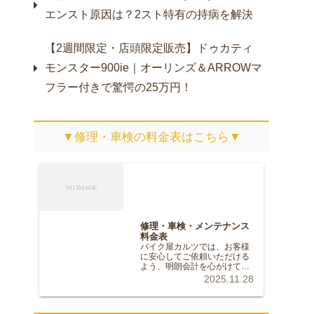
エンスト原因は？2スト特有の持病を解決
【2週間限定・店頭限定販売】ドゥカティ
モンスター900ie｜オーリンズ＆ARROWマ
フラー付きで驚愕の25万円！
▼修理・車検の料金表はこちら▼
修理・車検・メンテナンス
料金表
バイク屋カルツでは、お客様
に安心してご依頼いただける
よう、明朗会計を心がけてお
ります。記載のない修理やカ
2025.11.28
スタムについても、お気軽に
ご相談ください。※価格はす
べて税込（10%）の目安で