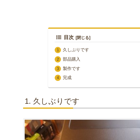
目次
久しぶりです
部品購入
製作です
完成
久しぶりです