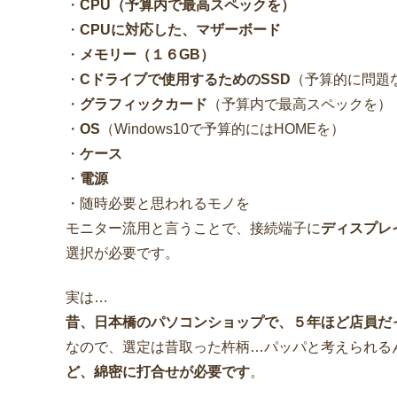
・
CPU（予算内で最高スペックを）
・
CPUに対応した、マザーボード
・
メモリー（１６GB）
・
Cドライブで使用するためのSSD
（予算的に問題な
・
グラフィックカード
（予算内で最高スペックを）
・
OS
（Windows10で予算的にはHOMEを）
・
ケース
・
電源
・随時必要と思われるモノを
モニター流用と言うことで、接続端子に
ディスプレ
選択が必要です。
実は…
昔、日本橋のパソコンショップで、５年ほど店員だ
なので、選定は昔取った杵柄…パッパと考えられる
ど、綿密に打合せが必要です
。