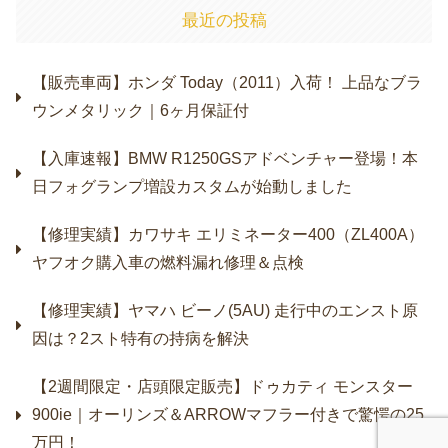
最近の投稿
【販売車両】ホンダ Today（2011）入荷！ 上品なブラ
ウンメタリック｜6ヶ月保証付
【入庫速報】BMW R1250GSアドベンチャー登場！本
日フォグランプ増設カスタムが始動しました
【修理実績】カワサキ エリミネーター400（ZL400A）
ヤフオク購入車の燃料漏れ修理＆点検
【修理実績】ヤマハ ビーノ(5AU) 走行中のエンスト原
因は？2スト特有の持病を解決
【2週間限定・店頭限定販売】ドゥカティ モンスター
900ie｜オーリンズ＆ARROWマフラー付きで驚愕の25
万円！