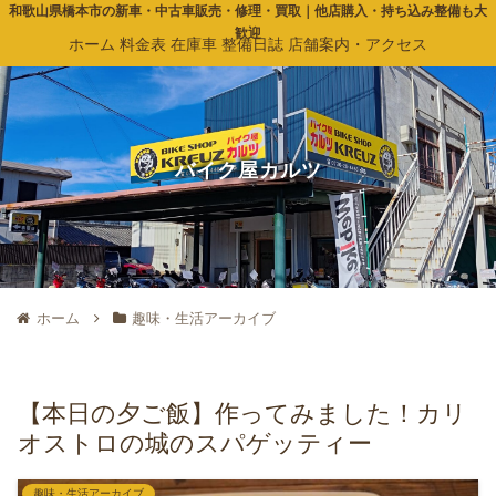
和歌山県橋本市の新車・中古車販売・修理・買取｜他店購入・持ち込み整備も大
歓迎
ホーム
料金表
在庫車
整備日誌
店舗案内・アクセス
バイク屋カルツ
ホーム
趣味・生活アーカイブ
【本日の夕ご飯】作ってみました！カリ
オストロの城のスパゲッティー
趣味・生活アーカイブ