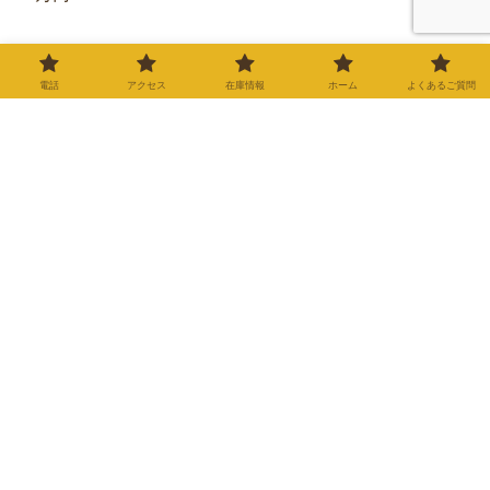
▼修理・車検の料金表はこちら▼
電話
アクセス
在庫情報
ホーム
よくあるご質問
修理・車検・メンテナンス
料金表
バイク屋カルツでは、お客様
に安心してご依頼いただける
よう、明朗会計を心がけてお
ります。記載のない修理やカ
2025.11.28
スタムについても、お気軽に
ご相談ください。※価格はす
べて税込（10%）の目安で
す。※部品代は車種や仕様に
より変動します。正確な金額
カテゴリー
は無料…
バイク在庫