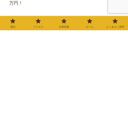
万円！
▼修理・車検の料金表はこちら▼
電話
アクセス
在庫情報
ホーム
よくあるご質問
修理・車検・メンテナンス
料金表
バイク屋カルツでは、お客様
に安心してご依頼いただける
よう、明朗会計を心がけてお
ります。記載のない修理やカ
2025.11.28
スタムについても、お気軽に
ご相談ください。※価格はす
べて税込（10%）の目安で
す。※部品代は車種や仕様に
より変動します。正確な金額
カテゴリー
は無料…
バイク在庫