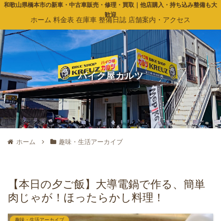
和歌山県橋本市の新車・中古車販売・修理・買取｜他店購入・持ち込み整備も大
歓迎
ホーム
料金表
在庫車
整備日誌
店舗案内・アクセス
バイク屋カルツ
ホーム
趣味・生活アーカイブ
【本日の夕ご飯】大導電鍋で作る、簡単
肉じゃが！ほったらかし料理！
趣味・生活アーカイブ