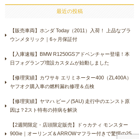
最近の投稿
【販売車両】ホンダ Today（2011）入荷！ 上品なブラ
ウンメタリック｜6ヶ月保証付
【入庫速報】BMW R1250GSアドベンチャー登場！本
日フォグランプ増設カスタムが始動しました
【修理実績】カワサキ エリミネーター400（ZL400A）
ヤフオク購入車の燃料漏れ修理＆点検
【修理実績】ヤマハ ビーノ(5AU) 走行中のエンスト原
因は？2スト特有の持病を解決
【2週間限定・店頭限定販売】ドゥカティ モンスター
900ie｜オーリンズ＆ARROWマフラー付きで驚愕の25