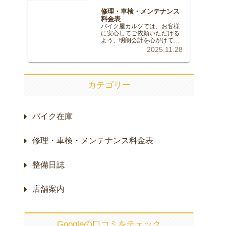
修理・車検・メンテナンス
料金表
バイク屋カルツでは、お客様
に安心してご依頼いただける
よう、明朗会計を心がけてお
ります。記載のない修理やカ
2025.11.28
スタムについても、お気軽に
ご相談ください。※価格はす
べて税込（10%）の目安で
す。※部品代は車種や仕様に
より変動します。正確な金額
カテゴリー
は無料…
バイク在庫
修理・車検・メンテナンス料金表
整備日誌
店舗案内
Googleの口コミをチェック