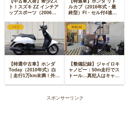
【中古車入荷】希少2ス
【特選車】ホンダ リト
ト！スズキ ZZ インチア
ルカブ（2016年式・最
ップスポーツ（2006年
終型）FI・セル付4速｜
最終モデル）新品NRマ
ワンオーナー＆走行5千
ジックマフラー搭載の美
km台の希少車！
バイク
整備記録
車｜安心の6ヶ月保証
付・遠方からのご購入も
歓迎
【特選中古車】ホンダ
【整備記録】ジャイロキ
Today（2010年式）白
ャノピー：50m走行でス
｜走行1万km未満！外
トール…真犯人はキャブ
装・タイヤ・フォーク新
ではなく「点火系」の落
品のお買い得車｜安心の
とし穴
6ヶ月保証付
スポンサーリンク