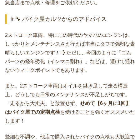
急当店まで点検・修理をご依頼ください。
👨‍🔧 バイク屋カルツからのアドバイス
2ストローク車両、特にこの時代のヤマハのエンジンは、
しっかりとメンテナンスさえ行えば本当にタフで強靭な素
晴らしいエンジンです！💨 ただし、今回のように「ゴム
パーツの経年劣化（インマニ割れ）」などは、避けて通れ
ないウィークポイントでもあります。
また、2ストローク車両はオイルを継ぎ足して走る構造
上、どうしても日常のメンテナンスが不足しがちです。
「走るから大丈夫」と放置せず、
せめて【6ヶ月に1回】
はバイク屋での定期点検
を受けることを強くオススメいた
します！
些細な不調や、他店で購入されたバイクの点検も大歓迎で