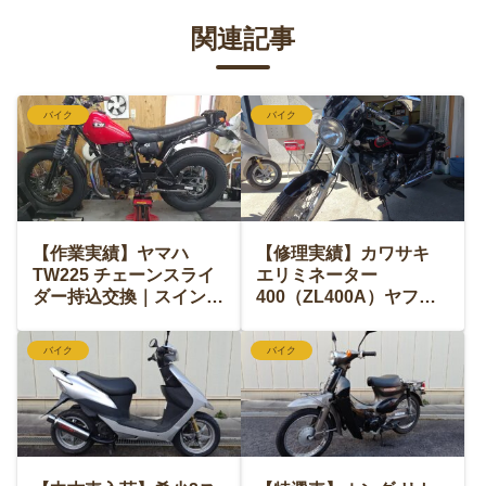
関連記事
バイク
バイク
【作業実績】ヤマハ
【修理実績】カワサキ
TW225 チェーンスライ
エリミネーター
ダー持込交換｜スイング
400（ZL400A）ヤフオ
アーム脱着＆ベルハンマ
ク購入車の燃料漏れ修理
ー高級グリスアップ
＆点検
バイク
バイク