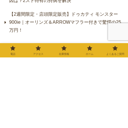
因は？2スト特有の持病を解決
【2週間限定・店頭限定販売】ドゥカティ モンスター
900ie｜オーリンズ＆ARROWマフラー付きで驚愕の25
万円！
▼修理・車検の料金表はこちら▼
電話
アクセス
在庫情報
ホーム
よくあるご質問
修理・車検・メンテナンス
料金表
バイク屋カルツでは、お客様
に安心してご依頼いただける
よう、明朗会計を心がけてお
ります。記載のない修理やカ
2025.11.28
スタムについても、お気軽に
ご相談ください。※価格はす
べて税込（10%）の目安で
す。※部品代は車種や仕様に
より変動します。正確な金額