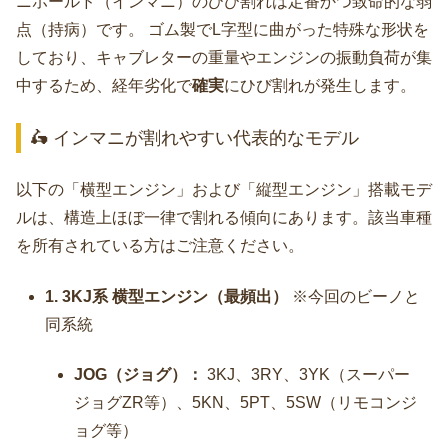
ニホールド（インマニ）のひび割れは定番かつ致命的な弱
点（持病）です。 ゴム製でL字型に曲がった特殊な形状を
しており、キャブレターの重量やエンジンの振動負荷が集
中するため、経年劣化で
確実
にひび割れが発生します。
🛵 インマニが割れやすい代表的なモデル
以下の「横型エンジン」および「縦型エンジン」搭載モデ
ルは、構造上ほぼ一律で割れる傾向にあります。該当車種
を所有されている方はご注意ください。
1. 3KJ系 横型エンジン（最頻出）
※今回のビーノと
同系統
JOG（ジョグ）：
3KJ、3RY、3YK（スーパー
ジョグZR等）、5KN、5PT、5SW（リモコンジ
ョグ等）