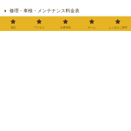
修理・車検・メンテナンス料金表
整備日誌
電話
アクセス
在庫情報
ホーム
よくあるご質問
店舗案内
Googleの口コミをチェック
Googleの口コミをチェック
★
★
★
★
★
Google Mapsで見る
バイク屋カルツ