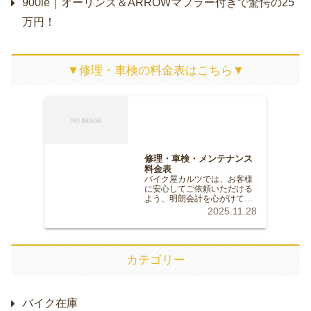
900ie｜オーリンズ＆ARROWマフラー付きで驚愕の25
万円！
▼修理・車検の料金表はこちら▼
修理・車検・メンテナンス
料金表
バイク屋カルツでは、お客様
に安心してご依頼いただける
よう、明朗会計を心がけてお
ります。記載のない修理やカ
2025.11.28
スタムについても、お気軽に
ご相談ください。※価格はす
べて税込（10%）の目安で
す。※部品代は車種や仕様に
より変動します。正確な金額
カテゴリー
は無料…
バイク在庫